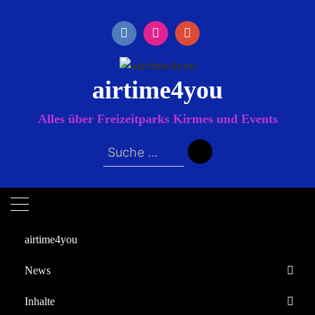
Zum
Inhalt
springen
airtime4you
Alles über Freizeitparks Kirmes und Events
Suche
nach:
airtime4you
News
Startseite
Inhalte
2024
November
5
Europa-Park