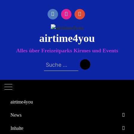
Zum
Inhalt
springen
airtime4you
Alles über Freizeitparks Kirmes und Events
Suche
nach:
airtime4you
News
Startseite
Inhalte
Datenschutzerklärung
Europa-Park