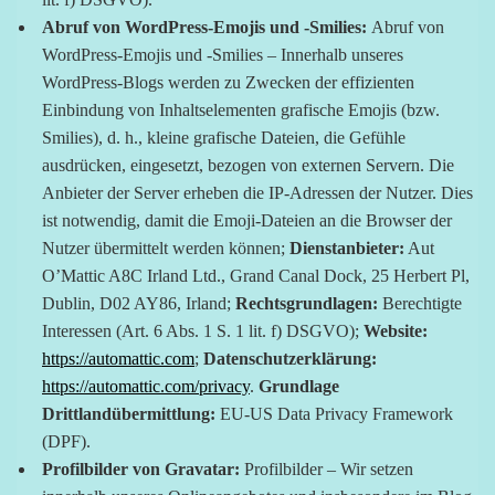
Abruf von WordPress-Emojis und -Smilies:
Abruf von
WordPress-Emojis und -Smilies – Innerhalb unseres
WordPress-Blogs werden zu Zwecken der effizienten
Einbindung von Inhaltselementen grafische Emojis (bzw.
Smilies), d. h., kleine grafische Dateien, die Gefühle
ausdrücken, eingesetzt, bezogen von externen Servern. Die
Anbieter der Server erheben die IP-Adressen der Nutzer. Dies
ist notwendig, damit die Emoji-Dateien an die Browser der
Nutzer übermittelt werden können;
Dienstanbieter:
Aut
O’Mattic A8C Irland Ltd., Grand Canal Dock, 25 Herbert Pl,
Dublin, D02 AY86, Irland;
Rechtsgrundlagen:
Berechtigte
Interessen (Art. 6 Abs. 1 S. 1 lit. f) DSGVO);
Website:
https://automattic.com
;
Datenschutzerklärung:
https://automattic.com/privacy
.
Grundlage
Drittlandübermittlung:
EU-US Data Privacy Framework
(DPF).
Profilbilder von Gravatar:
Profilbilder – Wir setzen