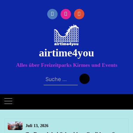
Zum
Inhalt
springen
airtime4you
Alles über Freizeitparks Kirmes und Events
Suche
nach:
Juli 13, 2026