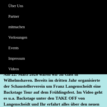
Verlosungen
Über Uns
Reportagen
Halloween
Partner
Videos
Berichte
Inhalte
News
Reportagen
Verlosungen
mitmachen
Videos
Youtube
Berichte
Verlosungen
Frühlingsfest Wilhelmshaven BACKSTAGE mit
airtime4you + DER KOMET – Verlosung Komet
Events
Rucksack und -Quartett
Impressum
APRIL 11, 2026
BACKSTAGE
DER KOMET
VERLOSUNG
WILHELMSHAVEN
Videos
Am 22. März 2026 waren wir zu Gast in
Wilhelmshaven. Bereits im dritten Jahr organisierte
der Schaustellerverein um Franz Langenscheidt eine
Backstage Tour auf dem Frühlingsfest. Im Video geht
es u.a. Backstage unter den TAKE OFF von
Langenscheidt und Ihr erfahrt alles über den neuen