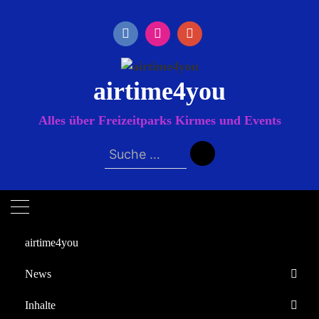
Zum
Inhalt
springen
airtime4you
Alles über Freizeitparks Kirmes und Events
Suche
nach:
airtime4you
News
Startseite
Inhalte
Verlosungen
Europa-Park