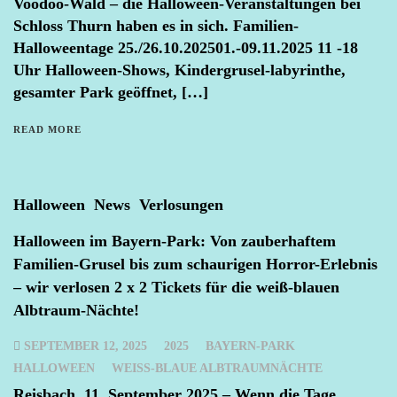
Voodoo-Wald – die Halloween-Veranstaltungen bei
Schloss Thurn haben es in sich. Familien-
Halloweentage 25./26.10.202501.-09.11.2025 11 -18
Uhr Halloween-Shows, Kindergrusel-labyrinthe,
gesamter Park geöffnet, […]
READ MORE
Halloween
News
Verlosungen
Halloween im Bayern-Park: Von zauberhaftem
Familien-Grusel bis zum schaurigen Horror-Erlebnis
– wir verlosen 2 x 2 Tickets für die weiß-blauen
Albtraum-Nächte!
SEPTEMBER 12, 2025
2025
BAYERN-PARK
HALLOWEEN
WEISS-BLAUE ALBTRAUMNÄCHTE
Reisbach, 11. September 2025 – Wenn die Tage