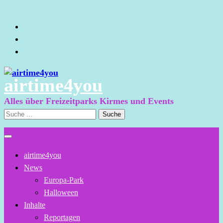
Zum
Inhalt
springen
airtime4you
Alles über Freizeitparks Kirmes und Events
Suche
nach:
airtime4you
News
Europa-Park
Halloween
Inhalte
Reportagen