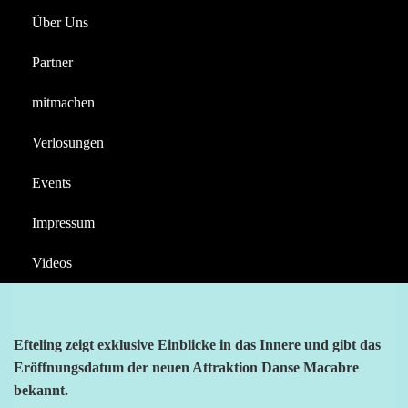
der neuen Attraktion Danse Macabre
Über Uns
Reportagen
Halloween
Efteling verkündet
Partner
Videos
Eröffnungstermin und
mitmachen
enthüllt das Innere der
Berichte
Verlosungen
neuen Attraktion Danse
Macabre
Events
Impressum
AIRTIME4YOU
NEWS
DANSE MACABRE
EFTELING
Videos
Efteling zeigt exklusive Einblicke in das Innere und gibt das
Eröffnungsdatum der neuen Attraktion Danse Macabre
bekannt.