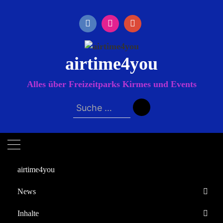
Zum
Inhalt
springen
airtime4you
Alles über Freizeitparks Kirmes und Events
Suche
nach:
airtime4you
News
Startseite
Inhalte
2024
Juli
31
Europa-Park
Efteling verkündet Eröffnungstermin und enthüllt das Innere