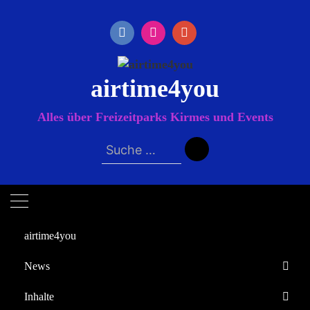
Zum
Inhalt
springen
airtime4you
Alles über Freizeitparks Kirmes und Events
Suche
nach:
airtime4you
News
Startseite
Inhalte
2024
November
24
Europa-Park
Deutsche Rennrutschmeisterschaft in der Therme Erding