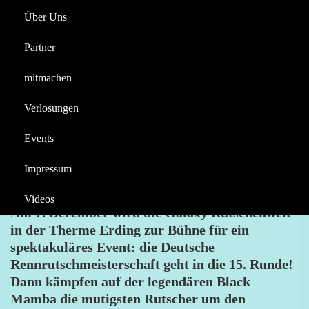
Über Uns
Reportagen
Halloween
Deutsche
Partner
Rennrutschmeisterschaft
Videos
in der Therme Erding
mitmachen
Berichte
Verlosungen
AIRTIME4YOU
NEWS
BLACK MAMBA
MEISTERSCHAFT
RENNRUTSCHEN
THERME ERDING
Events
Impressum
Videos
Am 7. Dezember wird die Galaxy Rutschenwelt
in der Therme Erding zur Bühne für ein
spektakuläres Event: die Deutsche
Rennrutschmeisterschaft geht in die 15. Runde!
Dann kämpfen auf der legendären Black
Mamba die mutigsten Rutscher um den