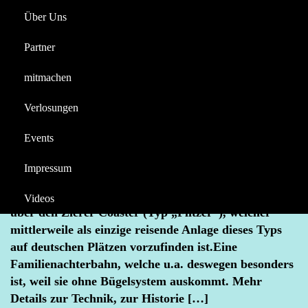
Vorlop
Über Uns
Reportagen
Halloween
Partner
Videos
Berichte
News
Reportagen
Videos
mitmachen
Berichte
HIGH EXPLOSIVE – Backstage Reportage
Verlosungen
NOVEMBER 23, 2025
BACKSTAGE REPORTAGE
Events
HIGH EXPLOSIVE
VORLOP
ZIERER
Stoppelmarkt Vechta am 16. August 2025 Willi
Impressum
Vorlop, Betreiber der Achterbahn „High Explosive“,
gab uns spannende Backstage-Einblicke. Er berichtet
Videos
über den Zierer Coaster (Typ „Flitzer“), welcher
mittlerweile als einzige reisende Anlage dieses Typs
auf deutschen Plätzen vorzufinden ist.Eine
Familienachterbahn, welche u.a. deswegen besonders
ist, weil sie ohne Bügelsystem auskommt. Mehr
Details zur Technik, zur Historie […]