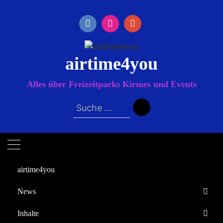
Zum
Inhalt
springen
airtime4you
Alles über Freizeitparks Kirmes und Events
Suche
nach:
airtime4you
News
Startseite
Inhalte
Vorlop
Europa-Park