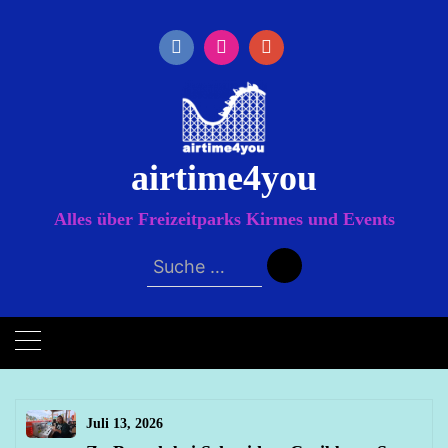
Zum
Inhalt
springen
airtime4you
Alles über Freizeitparks Kirmes und Events
Suche
nach:
Juli 13, 2026