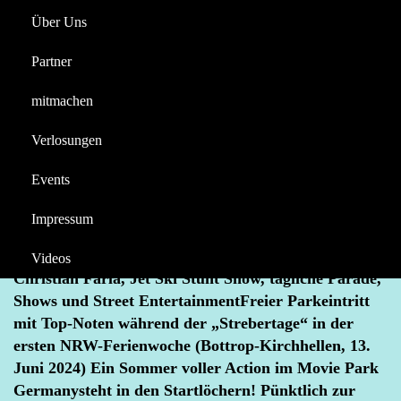
Sherlock Holmes
Über Uns
Reportagen
Halloween
Partner
Videos
mitmachen
News
Berichte
Verlosungen
Entertainment – Sommer im Movie Park Germany
Events
JUNI 14, 2024
ENTERTAINMENT SOMMER
MOVIE PARK GERMANY
SHERLOCK HOLMES
Impressum
Entertainment-Sommer im Movie Park Germany
sorgt für filmreifes Programm: Magic Show mit
Videos
Christian Farla, Jet Ski Stunt Show, tägliche Parade,
Shows und Street EntertainmentFreier Parkeintritt
mit Top-Noten während der „Strebertage“ in der
ersten NRW-Ferienwoche (Bottrop-Kirchhellen, 13.
Juni 2024) Ein Sommer voller Action im Movie Park
Germanysteht in den Startlöchern! Pünktlich zur