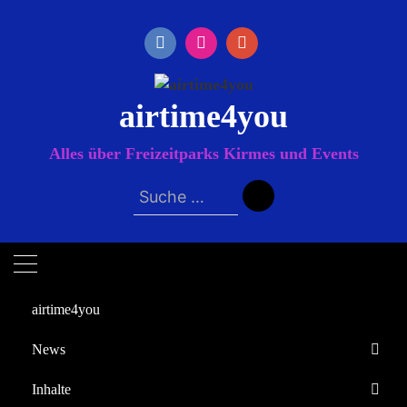
Zum
Inhalt
springen
airtime4you
Alles über Freizeitparks Kirmes und Events
Suche
nach:
airtime4you
News
Startseite
Inhalte
Sherlock Holmes
Europa-Park