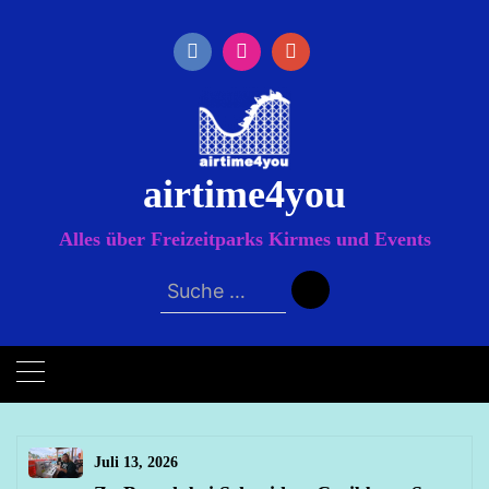
Zum
Inhalt
springen
airtime4you
Alles über Freizeitparks Kirmes und Events
Suche
nach:
Juli 13, 2026