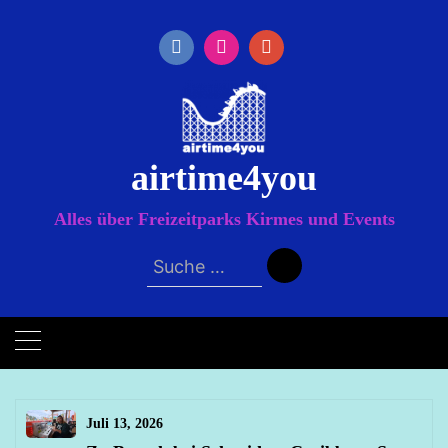
Zum
Inhalt
springen
airtime4you
Alles über Freizeitparks Kirmes und Events
Suche
nach:
Juli 13, 2026