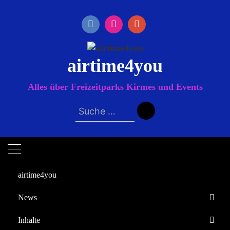
Zum
Inhalt
springen
airtime4you
Alles über Freizeitparks Kirmes und Events
Suche
nach:
airtime4you
News
Startseite
Inhalte
Heiratsvermittler
Europa-Park