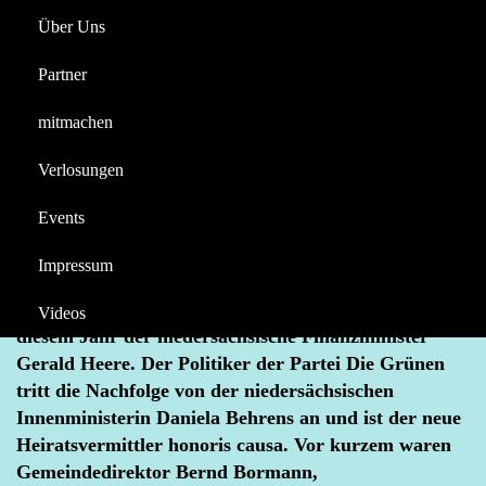
Heiratsvermittler
Über Uns
Reportagen
Halloween
Partner
Videos
News
mitmachen
Berichte
Brokser Heiratsmarkt 2025 – Der diesjährige
Verlosungen
Heiratsvermittler steht fest!
Events
APRIL 7, 2025
BROKSER HEIRATSMARKT
HEIRATSVERMITTLER
KIRMES
Impressum
Den schwarzen Zylinder, die traditionelle Kette, die
weißen Handschuhe und den weißen Schal trägt in
Videos
diesem Jahr der niedersächsische Finanzminister
Gerald Heere. Der Politiker der Partei Die Grünen
tritt die Nachfolge von der niedersächsischen
Innenministerin Daniela Behrens an und ist der neue
Heiratsvermittler honoris causa. Vor kurzem waren
Gemeindedirektor Bernd Bormann,