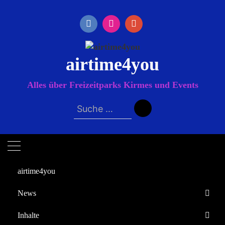
Zum
Inhalt
springen
airtime4you
Alles über Freizeitparks Kirmes und Events
Suche
nach:
airtime4you
News
Startseite
Inhalte
Eurosat Costiality
Europa-Park