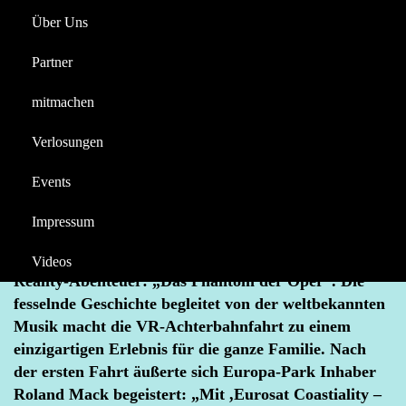
Eurosat Costiality
Über Uns
Reportagen
Halloween
Partner
Videos
Europa-Park
News
mitmachen
Berichte
Eurosat Coastiality – Das Phantom der Oper startet
Verlosungen
im Europa-Park
Events
APRIL 19, 2024
DAS PHANTOM DER OPER
EUROPA PARK
EUROPA-PARK
EUROSAT COSTIALITY
Impressum
Im Französischen Themenbereich erwartet die Gäste
bei „Eurosat Coastiality“ ab sofort ein neues Virtual-
Videos
Reality-Abenteuer: „Das Phantom der Oper“. Die
fesselnde Geschichte begleitet von der weltbekannten
Musik macht die VR-Achterbahnfahrt zu einem
einzigartigen Erlebnis für die ganze Familie. Nach
der ersten Fahrt äußerte sich Europa-Park Inhaber
Roland Mack begeistert: „Mit ,Eurosat Coastiality –