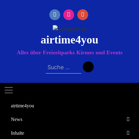
Zum
Inhalt
springen
airtime4you
Alles über Freizeitparks Kirmes und Events
Suche
nach:
airtime4you
News
Startseite
Inhalte
Darkride
Europa-Park