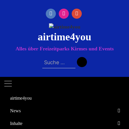
Zum
Inhalt
springen
airtime4you
Alles über Freizeitparks Kirmes und Events
Suche
nach:
airtime4you
News
Startseite
Inhalte
Christian Farla
Europa-Park