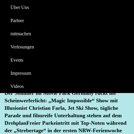
Christian Farla
Über Uns
Reportagen
Halloween
Partner
Videos
News
mitmachen
Berichte
Der Sommer 2025 im Movie Park Germany –
Verlosungen
Illusionist Christian Farla, Jet Ski Show, tägliche
Parade
Events
JUNI 25, 2025
CHRISTIAN FARLA
JET SKI SHOW
Impressum
MOVIE PARK GERMANY
PARADE
SOMMER 2025
STREBERTAGE
Videos
Der Sommer im Movie Park Germany rückt ins
Scheinwerferlicht: „Magic Impossible“ Show mit
Illusionist Christian Farla, Jet Ski Show, tägliche
Parade und filmreife Unterhaltung stehen auf dem
DrehplanFreier Parkeintritt mit Top-Noten während
der „Strebertage“ in der ersten NRW-Ferienwoche