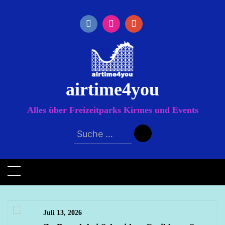
Zum
Inhalt
springen
airtime4you
Alles über Freizeitparks Kirmes und Events
Suche
nach:
Juli 13, 2026