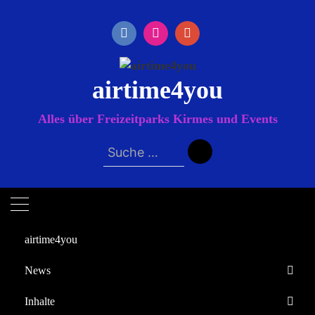
Zum
Inhalt
springen
airtime4you
Alles über Freizeitparks Kirmes und Events
Suche
nach:
airtime4you
News
Startseite
Inhalte
2025
September
20
Europa-Park