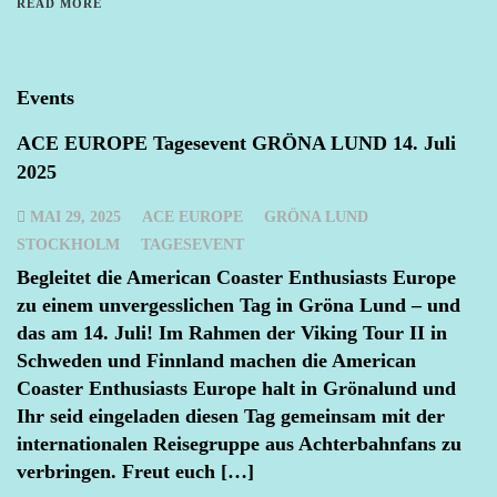
READ MORE
Events
ACE EUROPE Tagesevent GRÖNA LUND 14. Juli
2025
MAI 29, 2025
ACE EUROPE
GRÖNA LUND
STOCKHOLM
TAGESEVENT
Begleitet die American Coaster Enthusiasts Europe
zu einem unvergesslichen Tag in Gröna Lund – und
das am 14. Juli! Im Rahmen der Viking Tour II in
Schweden und Finnland machen die American
Coaster Enthusiasts Europe halt in Grönalund und
Ihr seid eingeladen diesen Tag gemeinsam mit der
internationalen Reisegruppe aus Achterbahnfans zu
verbringen. Freut euch […]