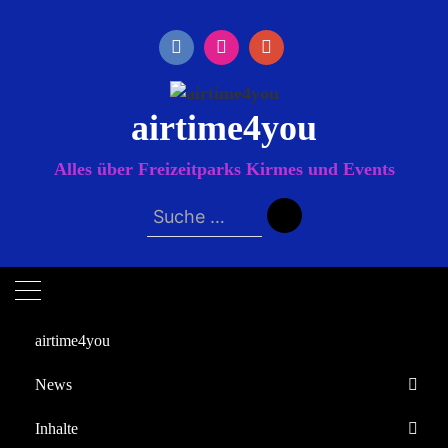
Zum
Inhalt
springen
airtime4you
Alles über Freizeitparks Kirmes und Events
Suche
nach:
airtime4you
News
Startseite
Inhalte
2025
Mai
29
Europa-Park