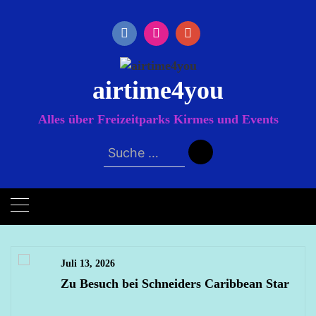
Zum
Inhalt
springen
airtime4you
Alles über Freizeitparks Kirmes und Events
Suche
nach:
Juli 13, 2026
Zu Besuch bei Schneiders Caribbean Star