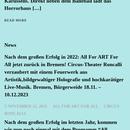
Karussells. Direkt neben dem Bällebad lädt das
Horrorhaus […]
READ MORE
News
Nach dem großen Erfolg in 2022: All For ART For
All jetzt zurück in Bremen! Circus-Theater Roncalli
verzaubert mit einem Feuerwerk aus
Artistik,bildgewaltiger Holografie und hochkarätiger
Live-Musik. Bremen, Bürgerweide 18.11. –
10.12.2023
NOVEMBER 12, 2023
ALL FOR ART FOR ALL
CIRCUS
RONCALLI
Nach dem großen Erfolg im letzten Jahr, kommen
wir nun noch einmal mit dem Programm “All