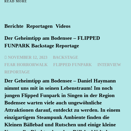
READ MORE
Berichte
Reportagen
Videos
Der Geheimtipp am Bodensee – FLIPPED
FUNPARK Backstage Reportage
NOVEMBER 12, 2023
BACKSTAGE
FEAR HORRORWALK
FLIPPED FUNPARK
INTERVIEW
REPORTAGE
Der Geheimtipp am Bodensee – Daniel Haymann
nimmt uns mit in seinen Lebenstraum! Im noch
jungen Flipped Funpark in Singen in der Region
Bodensee warten viele auch ungewöhnliche
Attraktionen darauf, entdeckt zu werden. In einem
einzigartigem Steampunk Ambiente finden die
Kleinen Bällebad und Rutschen und einige kleine