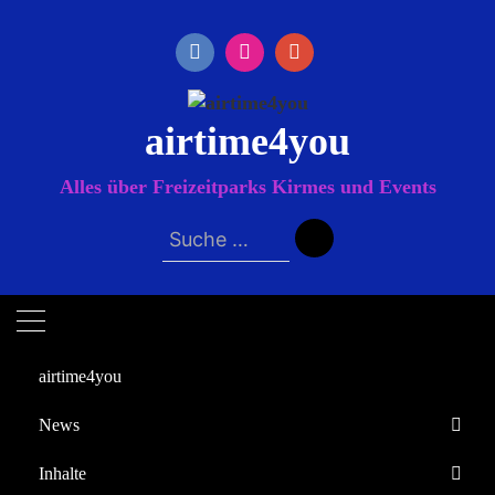
Zum
Inhalt
springen
airtime4you
Alles über Freizeitparks Kirmes und Events
Suche
nach:
airtime4you
News
Startseite
Inhalte
2023
November
Europa-Park