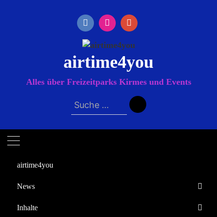
Zum
Inhalt
springen
airtime4you
Alles über Freizeitparks Kirmes und Events
Suche
nach:
airtime4you
News
Startseite
Inhalte
Gewinnspiel
Europa-Park