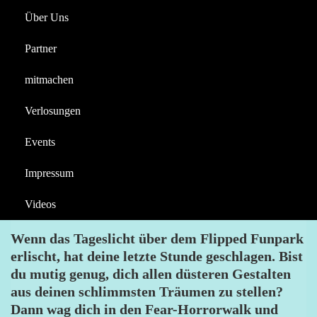
Über Uns
Reportagen
Halloween
Das Horrospektakel im
Partner
Flipped Funpark 2024
Videos
mitmachen
AIRTIME4YOU
NEWS
FEAR HORRORWALK
Berichte
FLIPPED FUNPARK
Verlosungen
Events
Impressum
Das größte Horror-Event in der Region
Videos
Bodensee auch 2024 wieder im Flipped Funpark.
Wenn das Tageslicht über dem Flipped Funpark
erlischt, hat deine letzte Stunde geschlagen. Bist
du mutig genug, dich allen düsteren Gestalten
aus deinen schlimmsten Träumen zu stellen?
Dann wag dich in den Fear-Horrorwalk und