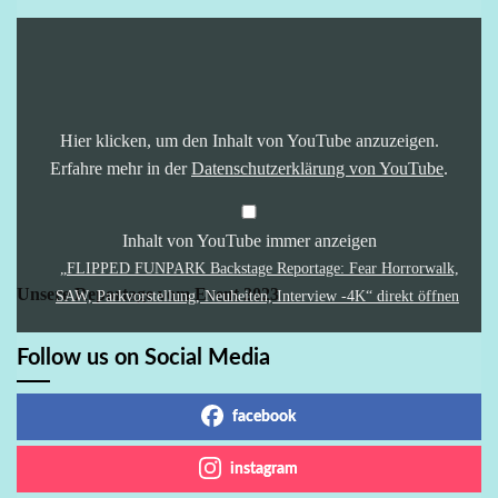
„FLIPPED
FUNPARK
Backstage
Reportage:
Fear
Horrorwalk,
SAW,
Hier klicken, um den Inhalt von YouTube anzuzeigen.
Parkvorstellung,
Neuheiten,
Erfahre mehr in der
Datenschutzerklärung von YouTube
.
Interview
-4K“
von
YouTube
Inhalt von YouTube immer anzeigen
anzeigen
„FLIPPED FUNPARK Backstage Reportage: Fear Horrorwalk,
Unsere Reportage vom Event 2023
SAW, Parkvorstellung, Neuheiten, Interview -4K“ direkt öffnen
Follow us on Social Media
facebook
instagram