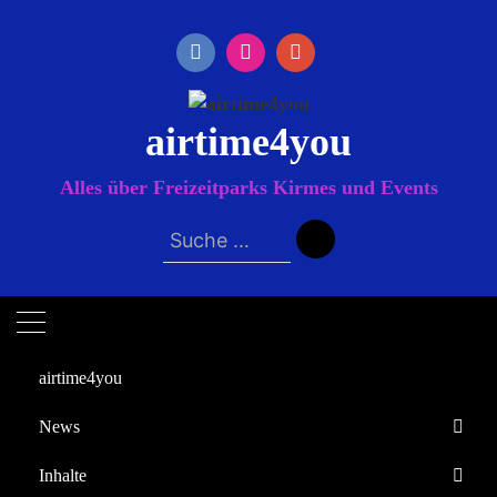
Zum
Inhalt
springen
airtime4you
Alles über Freizeitparks Kirmes und Events
Suche
nach:
airtime4you
News
Startseite
Inhalte
2024
Juni
4
Europa-Park
Das Horrospektakel im Flipped Funpark 2024