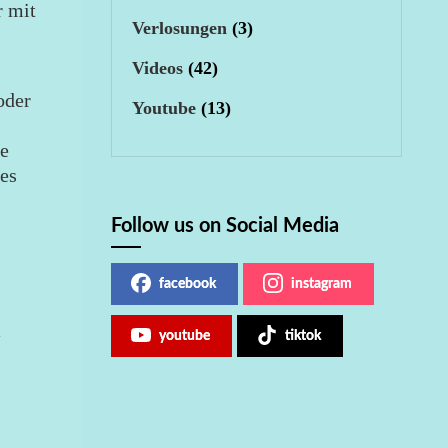
r mit
Verlosungen
(3)
Videos
(42)
oder
Youtube
(13)
e
hes
Follow us on Social Media
facebook
instagram
i
youtube
tiktok