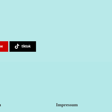
be
tiktok
u
Impressum