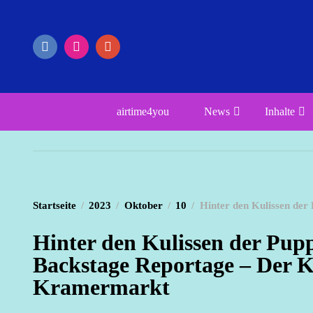
Zum
Inhalt
springen
airtime4you
News
Inhalte
Startseite
2023
Oktober
10
Hinter den Kulissen d
Hinter den Kulissen der
Backstage Reportage – Der K
Kramermarkt