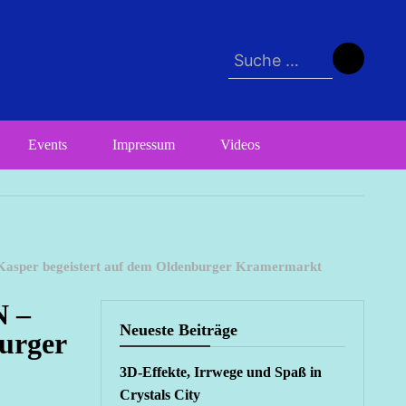
Suche
nach:
Events
Impressum
Videos
asper begeistert auf dem Oldenburger Kramermarkt
 –
Neueste Beiträge
urger
3D-Effekte, Irrwege und Spaß in
Crystals City