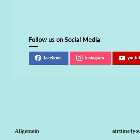
Follow us on Social Media
facebook
instagram
youtu
Allgemein
airtime4yo