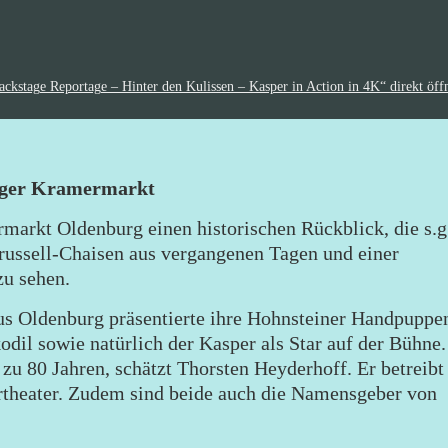
e Reportage – Hinter den Kulissen – Kasper in Action in 4K“ direkt öff
urger Kramermarkt
markt Oldenburg einen historischen Rückblick, die s.g
russell-Chaisen aus vergangenen Tagen und einer
zu sehen.
denburg präsentierte ihre Hohnsteiner Handpuppe
odil sowie natürlich der Kasper als Star auf der Bühne.
zu 80 Jahren, schätzt Thorsten Heyderhoff. Er betreibt
heater. Zudem sind beide auch die Namensgeber von