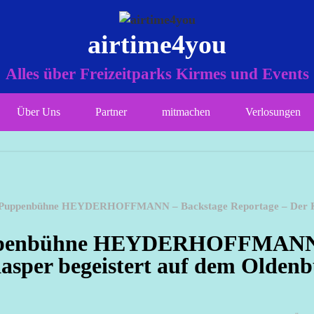
airtime4you
Alles über Freizeitparks Kirmes und Events
Über Uns
Partner
mitmachen
Verlosungen
er Puppenbühne HEYDERHOFFMANN – Backstage Reportage – Der K
 Puppenbühne HEYDERHOFFMANN
asper begeistert auf dem Oldenb