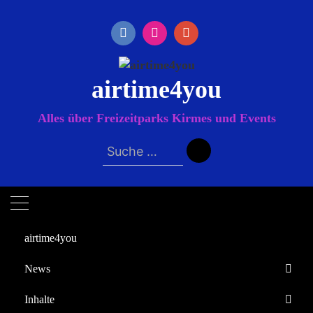
Zum
Inhalt
springen
airtime4you
Alles über Freizeitparks Kirmes und Events
Suche
nach:
airtime4you
News
Startseite
Inhalte
2023
September
16
Europa-Park
HOUSE OF MAGIC – Mit den Ehrlich Brothers im HOUSE OF