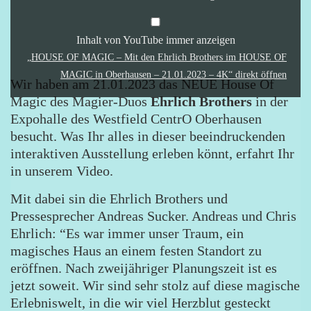
HOUSE
OF
MAGIC
in
Inhalt von YouTube immer anzeigen
Oberhausen
„HOUSE OF MAGIC – Mit den Ehrlich Brothers im HOUSE OF
–
21.01.2023
MAGIC in Oberhausen – 21.01.2023 – 4K“ direkt öffnen
Wir haben am 21.01.2023 das NEUE House Of
–
4K“
Magic des Magier-Duos
Ehrlich Brothers
in der
von
YouTube
Expohalle des Westfield CentrO Oberhausen
anzeigen
besucht. Was Ihr alles in dieser beeindruckenden
interaktiven Ausstellung erleben könnt, erfahrt Ihr
in unserem Video.
Mit dabei sin die Ehrlich Brothers und
Pressesprecher Andreas Sucker. Andreas und Chris
Ehrlich: “Es war immer unser Traum, ein
magisches Haus an einem festen Standort zu
eröffnen. Nach zweijähriger Planungszeit ist es
jetzt soweit. Wir sind sehr stolz auf diese magische
Erlebniswelt, in die wir viel Herzblut gesteckt