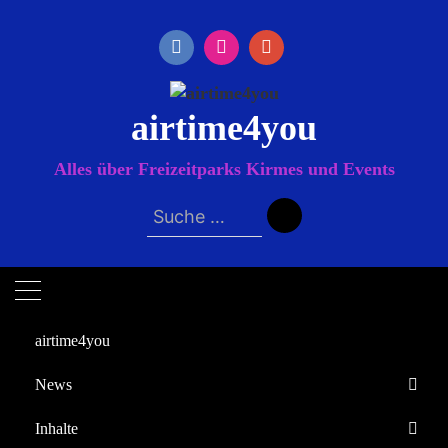
Zum
Inhalt
springen
airtime4you
Alles über Freizeitparks Kirmes und Events
Suche
nach:
airtime4you
News
Startseite
Inhalte
2024
Februar
4
Europa-Park
Saisonabschlusswochenende im Phantasialand (27./28.01.24)